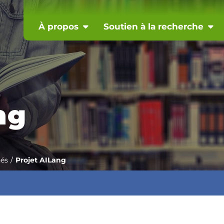
À propos
Soutien à la recherche
ng
nés
Projet AILang